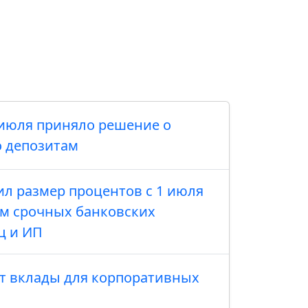
о июля приняло решение о
 депозитам
л размер процентов с 1 июля
м срочных банковских
ц и ИП
ет вклады для корпоративных