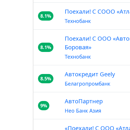
Поехали! С СООО «Атл
8.1%
Технобанк
Поехали! С ООО «Авто
Боровая»
8.1%
Технобанк
Автокредит Geely
8.5%
Белагропромбанк
АвтоПартнер
9%
Нео Банк Азия
«Поехали! С ООО «Атл