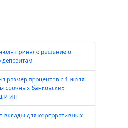
о июля приняло решение о
 депозитам
л размер процентов с 1 июля
м срочных банковских
ц и ИП
ет вклады для корпоративных