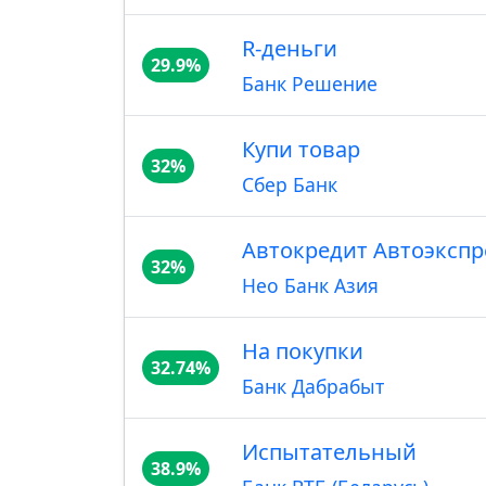
R-деньги
29.9%
Банк Решение
Купи товар
32%
Сбер Банк
Автокредит Автоэкспрес
32%
Нео Банк Азия
На покупки
32.74%
Банк Дабрабыт
Испытательный
38.9%