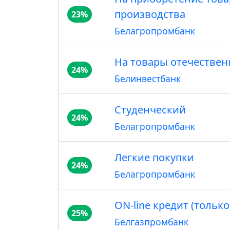
производства
23%
Белагропромбанк
На товары отечествен
24%
Белинвестбанк
Студенческий
24%
Белагропромбанк
Легкие покупки
24%
Белагропромбанк
ON-line кредит (только
25%
Белгазпромбанк