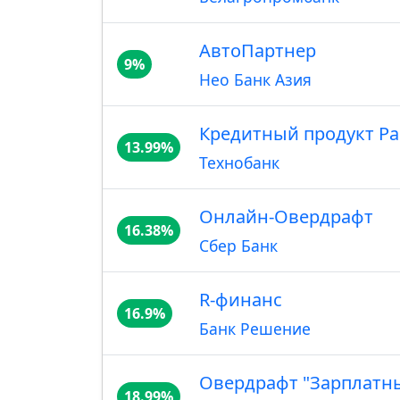
АвтоПартнер
9%
Нео Банк Азия
Кредитный продукт Ра
13.99%
Технобанк
Онлайн-Овердрафт
16.38%
Сбер Банк
R-финанс
16.9%
Банк Решение
Овердрафт "Зарплатн
18.99%