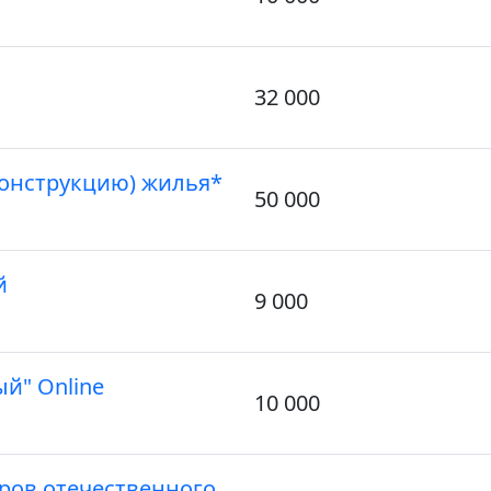
32 000
конструкцию) жилья*
50 000
й
9 000
й" Online
10 000
ров отечественного