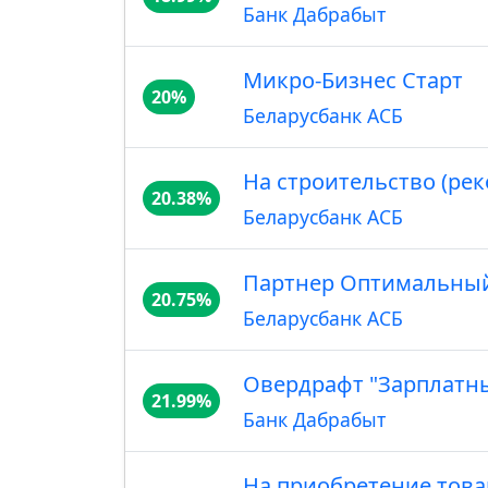
Банк Дабрабыт
Микро-Бизнес Старт
20%
Беларусбанк АСБ
На строительство (ре
20.38%
Беларусбанк АСБ
Партнер Оптимальны
20.75%
Беларусбанк АСБ
Овердрафт "Зарплатны
21.99%
Банк Дабрабыт
На приобретение това