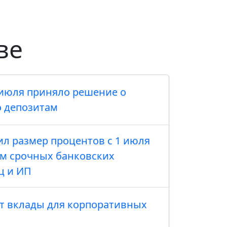
ве
о июля приняло решение о
 депозитам
л размер процентов с 1 июля
м срочных банковских
ц и ИП
ет вклады для корпоративных