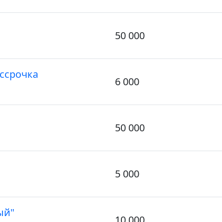
50 000
ссрочка
6 000
50 000
5 000
ый"
10 000